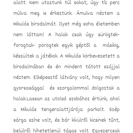
alatt. Nem utaztunk túl sokat, úgy tíz perc
múlva meg is érkeztünk. Ámulva néztem a
Mikulás birodalmát. Ilyet még soha életemben
nem láttam! A halak csak úgy sürögtek-
forogtak- pörögtek egyik géptől a másikig,
készültek a játékok. A Mikulás körbevezetett a
birodalmában és én mindent tátott szájjal
néztem. Elképesztő látvány volt, hogy milyen
gyorsasággal és szorgalommal dolgoztak a
halak.Lassan az utolsó szobához értünk, ahol
a Mikulás tengeralattjárója parkolt. Szép
sárga színe volt, és bár kívülről kicsinek tűnt,
belülről hihetetlenül tágas volt. Egyszercsak