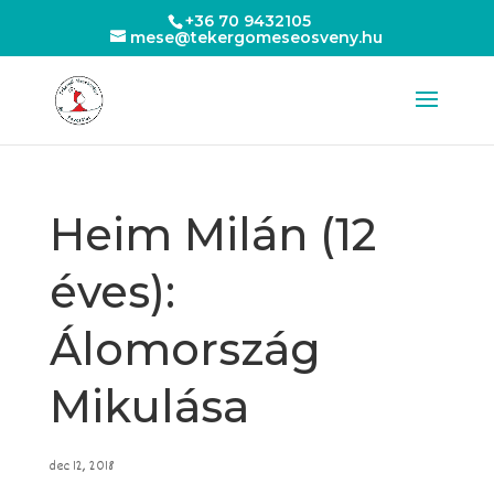
+36 70 9432105
mese@tekergomeseosveny.hu
Heim Milán (12
éves):
Álomország
Mikulása
dec 12, 2018