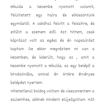
Mikulás a kezembe nyomott valamit,
felültetett egy halra és elköszöntünk
egymástól. A csikóhal felvitt a felszínre, és
eltűnt a szemem elől. Azt hittem, csak
káprázat volt az egész és én napszúrást
kaptam. De ekkor megnéztem mi van a
kezemben, és kiderült, hogy az , amit a
kezembe nyomott a Mikulás, az egy belépő a
birodalmába, amivel én örökre érvényes
belépést nyertem.
Hihetetlenül boldog voltam és visszamentem a
szüleimhez, akiknek mindent elújságoltam. Hát