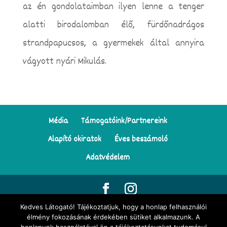
az én gondolataimban ilyen lenne a tenger
alatti birodalomban élő, fürdőnadrágos
strandpapucsos, a gyermekek által annyira
vágyott nyári Mikulás.
Média
Támogatóink/Partnereink
Alapító okiratok
Éves beszámoló
Adatvédelem
Kedves Látogató! Tájékoztatjuk, hogy a honlap felhasználói
© Minden jog fenntartva | Tekergő Meseösvény Egyesület | Az
élmény fokozásának érdekében sütiket alkalmazunk. A