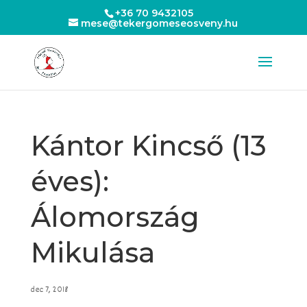
+36 70 9432105
mese@tekergomeseosveny.hu
Kántor Kincső (13
éves):
Álomország
Mikulása
dec 7, 2018