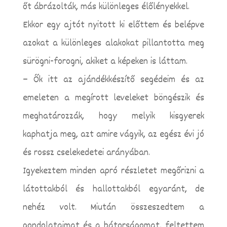
őt ábrázolták, más különleges élőlényekkel.
Ekkor egy ajtót nyitott ki előttem és belépve
azokat a különleges alakokat pillantotta meg
sürögni-forogni, akiket a képeken is láttam.
– Ők itt az ajándékkészítő segédeim és az
emeleten a megírott leveleket böngészik és
meghatározzák, hogy melyik kisgyerek
kaphatja meg, azt amire vágyik, az egész évi jó
és rossz cselekedetei arányában.
Igyekeztem minden apró részletet megőrizni a
látottakból és hallottakból egyaránt, de
nehéz volt. Miután összeszedtem a
gondolataimat és a bátorságomat, feltettem