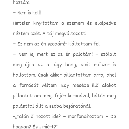
hozzám:
– Nem is kell!
Hirtelen kinyitottam a szemem és elképedve
néztem szét. A táj megváltozott!
– Ez nem az én szobám!- kiáltottam fel.
– Nem is, mert ez az én palotám! – szólalt
meg újra az a lágy hang, amit először is
hallottam. Csak akkor pillantottam arra, ahol
a forrását véltem. Egy mesébe illő alakot
pillantottam meg, fején koronával, hátán meg
palásttal állt a szoba bejáratánál.
-„Talán ő hozott ide? – morfondíroztam – De
hogyan? És… miért?”