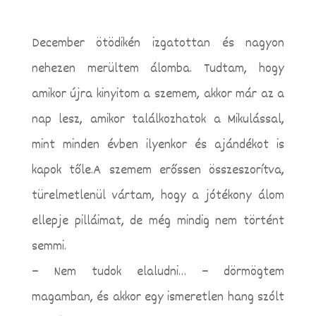
December ötödikén izgatottan és nagyon
nehezen merültem álomba. Tudtam, hogy
amikor újra kinyitom a szemem, akkor már az a
nap lesz, amikor találkozhatok a Mikulással,
mint minden évben ilyenkor és ajándékot is
kapok tőle.
A szemem erőssen összeszorítva,
türelmetlenül vártam, hogy a jótékony álom
ellepje pilláimat, de még mindig nem történt
semmi.
– Nem tudok elaludni… – dörmögtem
magamban, és akkor egy ismeretlen hang szólt