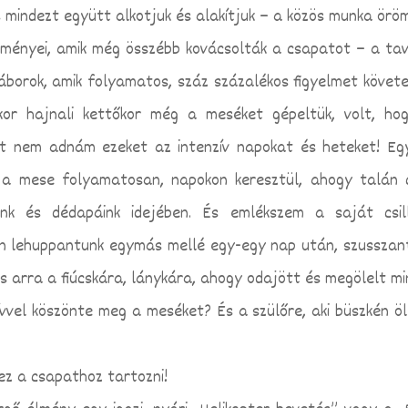
 mindezt együtt alkotjuk és alakítjuk – a közös munka örö
élményei, amik még összébb kovácsolták a csapatot – a tav
táborok, amik folyamatos, száz százalékos figyelmet követe
kor hajnali kettőkor még a meséket gépeltük, volt, ho
rt nem adnám ezeket az intenzív napokat és heteket! Eg
 a mese folyamatosan, napokon keresztül, ahogy talán 
nk és dédapáink idejében. És emlékszem a saját csil
ten lehuppantunk egymás mellé egy-egy nap után, szusszan
 is arra a fiúcskára, lánykára, ahogy odajött és megölelt mi
ívvel köszönte meg a meséket? És a szülőre, aki büszkén öl
hez a csapathoz tartozni!