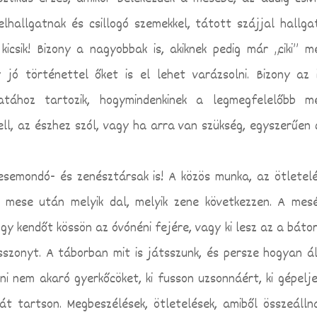
elhallgatnak és csillogó szemekkel, tátott szájjal hallgat
icsik! Bizony a nagyobbak is, akiknek pedig már „ciki” m
 jó történettel őket is el lehet varázsolni. Bizony az 
atához tartozik, hogy
mindenkinek a legmegfelelőbb m
kell, az észhez szól, vagy ha arra van szükség, egyszerűen 
emondó- és zenésztársak is! A közös munka, az ötletelé
k mese után melyik dal, melyik zene következzen. A mes
ogy kendőt kössön az óvónéni fejére, vagy ki lesz az a bátor
asszonyt. A táborban mit is játsszunk, és persze hogyan ál
ni nem akaró gyerkőcöket, ki fusson uzsonnáért, ki gépeljen
nát tartson. Megbeszélések, ötletelések, amiből összeálln