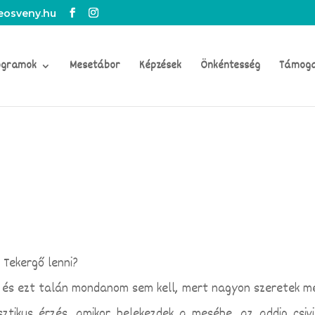
osveny.hu
ogramok
Mesetábor
Képzések
Önkéntesség
Támog
k Tekergő lenni?
 és ezt talán mondanom sem kell, mert nagyon szeretek m
ztikus érzés, amikor belekezdek a mesébe, az addig csivi