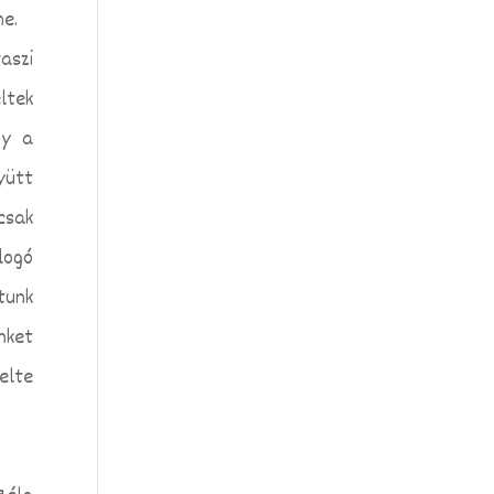
me.
aszi
ltek
gy a
yütt
csak
logó
tunk
nket
elte