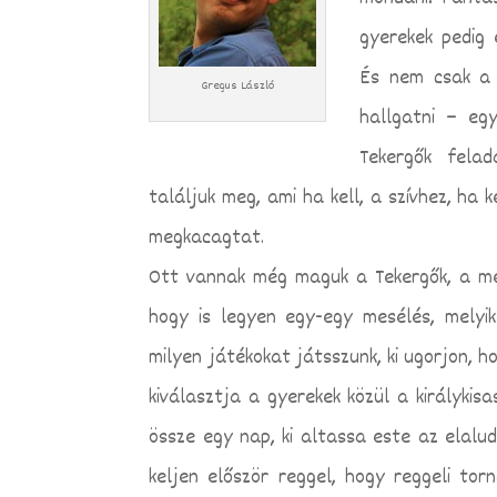
gyerekek pedig 
És nem csak a k
Gregus László
hallgatni – egy
Tekergők felad
találjuk meg, ami ha kell, a szívhez, ha 
megkacagtat.
Ott vannak még maguk a Tekergők, a mes
hogy is legyen egy-egy mesélés, melyi
milyen játékokat játsszunk, ki ugorjon, h
kiválasztja a gyerekek közül a királykis
össze egy nap, ki altassa este az elalud
keljen először reggel, hogy reggeli tor