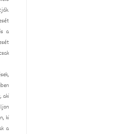
ják.
esét
is a
esét
csak
sek,
ében
, aki
ljon
, ki
ak a