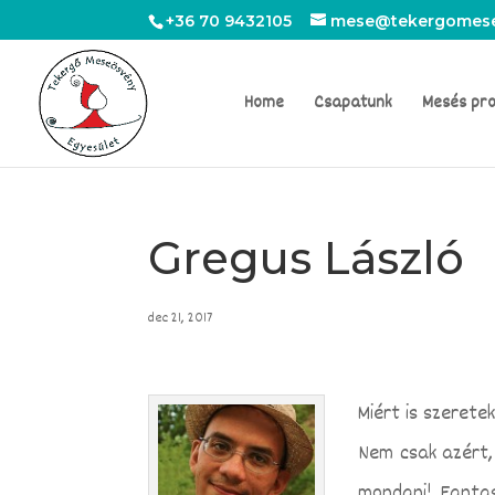
+36 70 9432105
mese@tekergomese
Home
Csapatunk
Mesés pr
Gregus László
dec 21, 2017
Miért is szerete
Nem csak azért,
mondani! Fantas