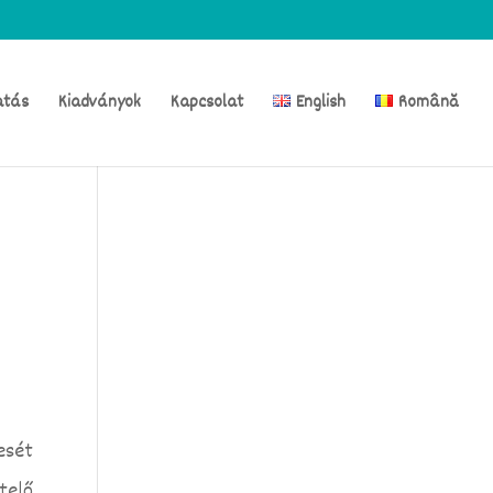
atás
Kiadványok
Kapcsolat
English
Română
esét
telő