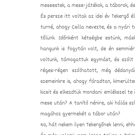
meseestek, a mese-játékok, a táborok, és
És persze itt voltak az idei év Tekergő 
turné, ahogy Csilla nevezte, és a nyári 
tőlünk. Időnként kétségbe estünk, más
hangunk is fogytán volt, de én semmié
voltunk, támogattuk egymást, és szólt
réges-régen szólhatott, még dédanyái
szemeinkre is, ahogy fáradtan, kimerül
kicsit és elkezdtük mondani: emlékszel te
mese után? A tanító nénire, aki hálás sz
magához gyermekét a tábor után?
No, hát nekem ilyen Tekergőnek lenni, eh