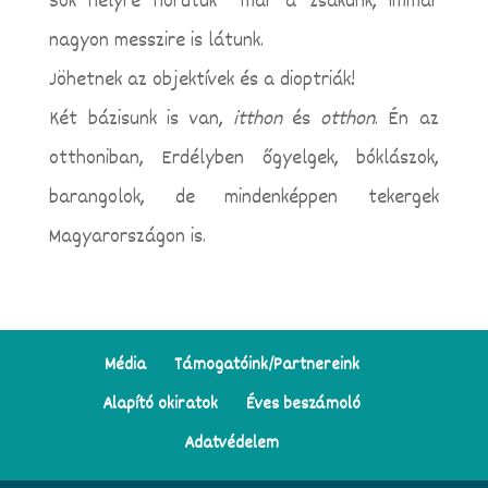
Sok helyre hordtuk már a zsákunk, immár
nagyon messzire is látunk.
Jöhetnek az objektívek és a dioptriák!
Két bázisunk is van,
itthon
és
otthon
. Én az
otthoniban, Erdélyben őgyelgek, bóklászok,
barangolok, de mindenképpen tekergek
Magyarországon is.
Média
Támogatóink/Partnereink
Alapító okiratok
Éves beszámoló
Adatvédelem