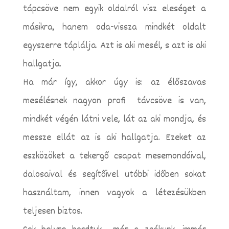
tápcsöve nem egyik oldalról visz eleséget a
másikra, hanem oda-vissza mindkét oldalt
egyszerre táplálja. Azt is aki mesél, s azt is aki
hallgatja.
Ha már így, akkor úgy is: az élőszavas
mesélésnek nagyon profi távcsöve is van,
mindkét végén látni vele, lát az aki mondja, és
messze ellát az is aki hallgatja. Ezeket az
eszközöket a tekergő csapat mesemondóival,
dalosaival és segítőivel utóbbi időben sokat
használtam, innen vagyok a létezésükben
teljesen biztos.