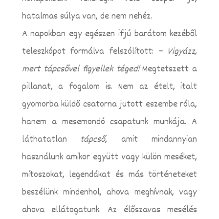
hatalmas súlya van, de nem nehéz.
A napokban egy egészen ifjú barátom kezéből
teleszkópot formálva felszólított: –
Vigyázz,
mert tápcsővel figyellek téged!
Megtetszett a
pillanat, a fogalom is. Nem az ételt, italt
gyomorba küldő csatorna jutott eszembe róla,
hanem a mesemondó csapatunk munkája. A
láthatatlan
tápcső
, amit mindannyian
használunk amikor együtt vagy külön meséket,
mítoszokat, legendákat és más történeteket
beszélünk mindenhol, ahova meghívnak, vagy
ahova ellátogatunk. Az élőszavas mesélés