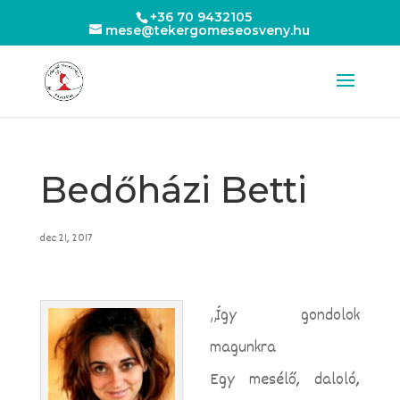
+36 70 9432105
mese@tekergomeseosveny.hu
Bedőházi Betti
dec 21, 2017
„Így gondolok
magunkra
Egy mesélő, daloló,