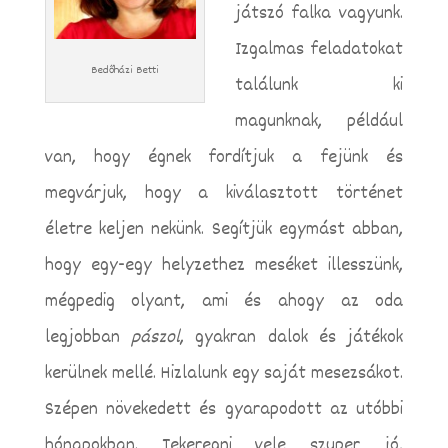
játszó falka vagyunk.
Izgalmas feladatokat
Bedőházi Betti
találunk ki
magunknak, például
van, hogy égnek fordítjuk a fejünk és
megvárjuk, hogy a kiválasztott történet
életre keljen nekünk. Segítjük egymást abban,
hogy egy-egy helyzethez meséket illesszünk,
mégpedig olyant, ami és ahogy az oda
legjobban
pászol
, gyakran dalok és játékok
kerülnek mellé.
Hizlalunk egy saját mesezsákot.
Szépen növekedett és gyarapodott az utóbbi
hónapokban. Tekeregni vele szuper jó,