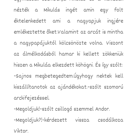
nézték a Mikulás ingét amin egy folt
éktelenkedett ami a nagyapjuk ingjére
emlékeztette őket.Valamint az arcát is mintha
a nagypapájuktól kölcsönözte volna. Viszont
az álmélkodásból hamar ki kellett zökkeniük
hiszen a Mikuláa elkezdett köhögni. És így szólt:
-Sajnos megbetegedtem.Úgyhogy nektek kell
kiszállítanotok az ajándékokat.-szólt szomorú
arckifejezéssel.
-Megoldjuk!-szólt csillogó szemmel Andor.
-Megoldjuk?!-kérdezett vissza csodálkoza
Viktor.