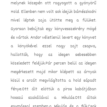
melynek közepén ott ragyogott a gyönyörű
Hold. Ellenben nem volt sok idejük bámészkodni
mivel léptek zaja ütötte meg a fülüket.
Gyorsan bebújtak egy könyvesszekrény mögé
és vártak. Andor véletlenül levert egy könyvet
a könyökével ezzel nagy zajt csapva,
hallották, hogy az idegen sebesebben
közeledett feléjük.Pár percen belül az idegen
megérkezett majd mikor kilépett az árnyak
közül s arcát megvilágította a hold sápadt
fénye.Ott ált elöttük a piros kabátjában
hosszú szakállával a Mikulás.Ott áltak
egymással szemben,a Mikulás és a fiúk.Csak