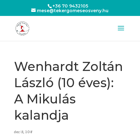
+36 70 9432105
mese@tekergomeseosveny.hu
Wenhardt Zoltán
László (10 éves):
A Mikulás
kalandja
dec 13, 2018