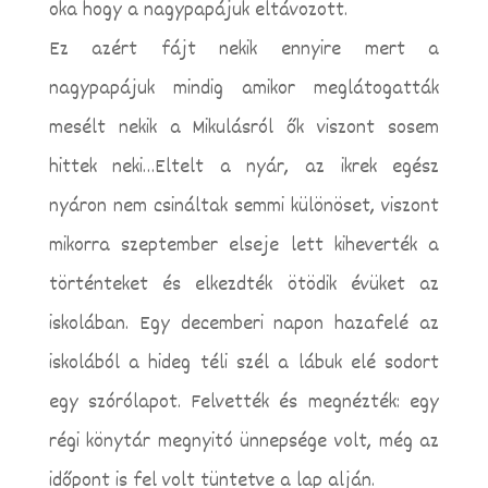
oka hogy a nagypapájuk eltávozott.
Ez azért fájt nekik ennyire mert a
nagypapájuk mindig amikor meglátogatták
mesélt nekik a Mikulásról ők viszont sosem
hittek neki…Eltelt a nyár, az ikrek egész
nyáron nem csináltak semmi különöset, viszont
mikorra szeptember elseje lett kiheverték a
történteket és elkezdték ötödik évüket az
iskolában. Egy decemberi napon hazafelé az
iskolából a hideg téli szél a lábuk elé sodort
egy szórólapot. Felvették és megnézték: egy
régi könytár megnyitó ünnepsége volt, még az
időpont is fel volt tüntetve a lap alján.