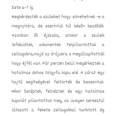
Este 6-7 ig.
Megkérdezték a szüleiket hogy elmehetnek -e a
megnyitóra, de szerintük túl későn kezdődik.
Azonban ők éjszaka, amikor a szüleik
lefeküdtek, odamentek. Felpillantottak a
csillagokra,majd az órájukra s megállapították
hogy éjfél van. Pár percen belül megérkeztek a
hatalmas dohos tölgyfa kapu elé. A zárat egy
hajtű segítségével feltörték és beosontak.
Mikor beléptek, felnéztek és egy hatalmas
kupolát pillantottak meg, az üvegen keresztül
látszott a fekete csillagokkal tarkitott ég