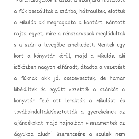
-Parancsoljatok-s azzal a szánjára mutatott
a fiúk beszálltak a szánba, hátraültek, elöttük
a Mikulás aki megragadta a kantárt. Rántott
rajta egyet, mire a rénszarvasok meglódultak
s a szán a levegőbe emelkedett. Mentek egy
kört a könyvtár körül, majd a Mikulás, aki
időközben nagyon elfáradt, átadta a vezetést
a fiúknak akik jól összevesztek, de hamar
kibékültek és együtt vezették a szánkót a
könyvtár felé ott lerakták a Mikulást és
továbbindultak.Kiosztották a gyerekeknek az
ajándékokat majd hajnalban visszamentek az
ágyukba aludni. Szerencsére a szüleik nem