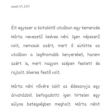
szept 29, 2017
Élt egyszer a Szitakötő utcában egy Kemencés
Márta nevezetű kedves néni. Igen népszerű
volt, nemcsak azért, mert ő sütötte az
utcában a legfinomabb kenyereket, hanem
azért is, mert nagyon szépen festett és
rajzolt. Sikeres festő volt.
Márta néni nővére (akit az édesanyja egy
árvaházból befogadott) igen hirtelen egy
súlyos betegségben meghalt. Márta nénit