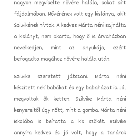
nagyon megviselte nővére halála, sokat sírt
fájdalmában. Nővérének volt egy kislánya, akit
Szilvikének hívtak. A kedves Márta néni sajnálta
a kislányt, nem akarta, hogy ő is árvaházban
nevelkedjen, mint az anyukája; ezért
befogadta magához nővére halála után.
Szilvike szeretett játszani. Márta néni
készített neki babákat és egy babaházat is. Jól
megvoltak ők ketten! Szilvike Márta néni
kenyereitől úgy nőtt, mint a gomba. Márta néni
iskolába is beíratta a kis szőkét. Szilvike
annyira kedves és jó volt, hogy a tanárok