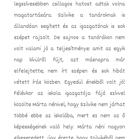
legszívesebben csillagos hatost adtak volna
magatartására. Szilvike a tanároknak is
állandóan segített és az igazgatónak is sok
szépet rajzolt. De sajnos a tanórákon nem
volt valami jó a teljesítménye: amit az egyik
nap kívülről fújt, azt másnapra már
elfelejtette; nem írt szépen és sok hibát
vétett írás közben. Egyedül énekből volt jó!
Félévkor az iskola igazgatója fájó szívvel
közölte Márta nénivel, hogy Szilvike nem járhat
többé ebbe az iskolába, mert ez nem az ő
képességeinek való hely. Márta néni nagyon
elkeseredett, úgy érezte, hogy Szilvikéből nem