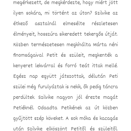
megérkezett, de megkérdezte, hogy miért jött
ilyen sokára, mi történt az úton? Szilvike az
étkező asztalnál elmesélte részletesen
élményeit, hosszúra sikeredett tekergős útját.
Közben természetesen megkínálta Márta néni
finomságaival Petit és szüleit, megkenték a
kenyeret lekvárral és forró teát ittak mellé.
Egész nap együtt játszottak, délután Peti
szülei még furulyáztak is nekik, ők pedig táncra
perdültek. Szilvike nagyon jól érezte magát
Petiéknél. Odaadta Petikének az út közben
gyűjtött szép köveket. A sok móka és kacagás
után Szilvike elköszönt Petitől és szüleitől.