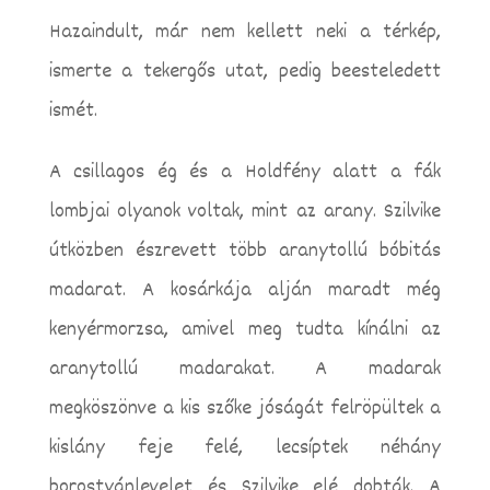
Hazaindult, már nem kellett neki a térkép,
ismerte a tekergős utat, pedig beesteledett
ismét.
A csillagos ég és a Holdfény alatt a fák
lombjai olyanok voltak, mint az arany. Szilvike
útközben észrevett több aranytollú bóbitás
madarat. A kosárkája alján maradt még
kenyérmorzsa, amivel meg tudta kínálni az
aranytollú madarakat. A madarak
megköszönve a kis szőke jóságát felröpültek a
kislány feje felé, lecsíptek néhány
borostyánlevelet és Szilvike elé dobták. A