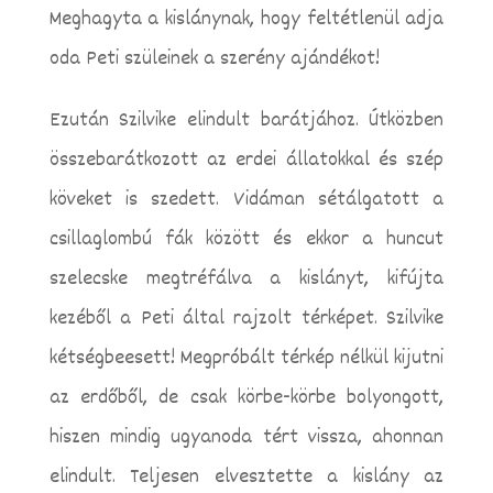
Meghagyta a kislánynak, hogy feltétlenül adja
oda Peti szüleinek a szerény ajándékot!
Ezután Szilvike elindult barátjához. Útközben
összebarátkozott az erdei állatokkal és szép
köveket is szedett. Vidáman sétálgatott a
csillaglombú fák között és ekkor a huncut
szelecske megtréfálva a kislányt, kifújta
kezéből a Peti által rajzolt térképet. Szilvike
kétségbeesett! Megpróbált térkép nélkül kijutni
az erdőből, de csak körbe-körbe bolyongott,
hiszen mindig ugyanoda tért vissza, ahonnan
elindult. Teljesen elvesztette a kislány az