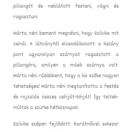
pillangót és nekilátott festeni, vágni és
ragasztani.
Márta néni bement megnézni, hogy Szilvike mit
csinál. A látványtól elcsodálkozott: a kislány
pont ugyanolyan szárnyat ragasztott a
pillangóra, amilyen a másik szárnya volt.
Márta néni rádöbbent, hogy a kis szőke nagyon
tehetséges! Márta néni megtanította a festés
és rajzolás összes csínját-bínját! Így teltek-
múltak a szürke hétköznapok.
Szilvike szépen fejlődött. Barátnőivel sokszor