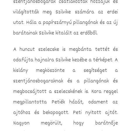
szentjánosbogarak csatlakoztak hozzájuk és
világították meg Szilvike számára az erdei
utat. Hála a papírszárnyú pillangónak és az új
barátainak Szilvike kitalált az erdőből.
A huncut szelecske is megbánta tettét és
odafújta hajnalra Szilvike kezébe a térképet. A
kislány megköszönte a segítséget a
szentjánosbogaraknak és a pillangónak és
megbocsájtott a szelecskének is. Kora reggel
megpillantotta Petiék házát, odament az
ajtóhoz és bekopogott. Peti nyitott ajtót.
Nagyon megörült, hogy barátnője