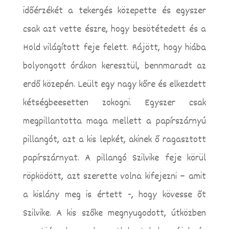
időérzékét a tekergés közepette és egyszer
csak azt vette észre, hogy besötétedett és a
Hold világított feje felett. Rájött, hogy hiába
bolyongott órákon keresztül, bennmaradt az
erdő közepén. Leült egy nagy kőre és elkezdett
kétségbeesetten zokogni. Egyszer csak
megpillantotta maga mellett a papírszárnyú
pillangót, azt a kis lepkét, akinek ő ragasztott
papírszárnyat. A pillangó Szilvike feje körül
röpködött, azt szerette volna kifejezni – amit
a kislány meg is értett -, hogy kövesse őt
Szilvike. A kis szőke megnyugodott, útközben