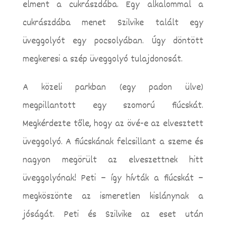
elment a cukrászdába. Egy alkalommal a
cukrászdába menet Szilvike talált egy
üveggolyót egy pocsolyában. Úgy döntött
megkeresi a szép üveggolyó tulajdonosát.
A közeli parkban (egy padon ülve)
megpillantott egy szomorú fiúcskát.
Megkérdezte tőle, hogy az övé-e az elvesztett
üveggolyó. A fiúcskának felcsillant a szeme és
nagyon megörült az elveszettnek hitt
üveggolyónak! Peti – így hívták a fiúcskát –
megköszönte az ismeretlen kislánynak a
jóságát. Peti és Szilvike az eset után