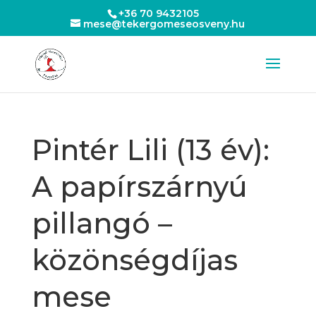
+36 70 9432105
mese@tekergomeseosveny.hu
Pintér Lili (13 év):
A papírszárnyú
pillangó –
közönségdíjas
mese