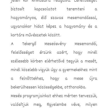
jelen kor kihívásaira reagálva. Lehetőséget
biztosít kapcsolatot teremteni a
hagyományos, élő szavas mesemondással,
ugyanakkor hidat képez a hagyomány és a
kortárs művészetek között.
A Tekergő Meseösvény Mesemondói,
felelősséget érzünk azért, hogy minél
szélesebb körben elérhetővé tegyük a mesét,
minél közelebb vigyük úgy a gyermekekhez mint
a felnőttekhez, hogy a mese újra
bekerülhessen közösségekbe, otthonokba.
Mesés programjainkat ehhez mérten tervezzük,
valósítjuk meg, figyelembe véve, milyen