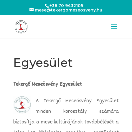
+36 70 9432105
mese@tekergomeseosveny.hu
Egyesület
Tekergő Meseösvény Egyesület
A Tekergő Meseösvény Egyesület
minden korosztály számára
biztosítja a mese kultúrájának továbbélését a