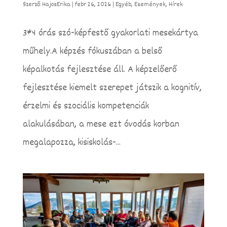
Szerző:
HajosErika
|
febr 26, 2026
|
Egyéb
,
Események
,
Hírek
3*4 órás szó-képfestő gyakorlati mesekártya
műhely.A képzés fókuszában a belső
képalkotás fejlesztése áll. A képzelőerő
fejlesztése kiemelt szerepet játszik a kognitív,
érzelmi és szociális kompetenciák
alakulásában, a mese ezt óvodás korban
megalapozza, kisiskolás-...