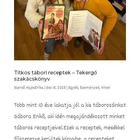
Titkos tábori receptek – Tekergő
szakácskönyv
Szerző:
HajosErika
|
dec 18, 2025
|
Egyéb
,
Események
,
Hírek
Több mint 10 éve lakatja jól a kis táborozóinkat
Gábora Enikő, aki idén megajándékozott minket
táboros receptjeivel.Ezek a receptek, mesékkel
fűszerezve kerültek könyvbe, a recepteket