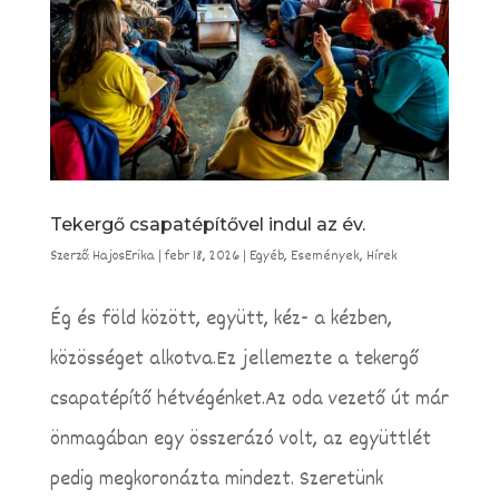
Tekergő csapatépítővel indul az év.
Szerző:
HajosErika
|
febr 18, 2026
|
Egyéb
,
Események
,
Hírek
Ég és föld között, együtt, kéz- a kézben,
közösséget alkotva.Ez jellemezte a tekergő
csapatépítő hétvégénket.Az oda vezető út már
önmagában egy összerázó volt, az együttlét
pedig megkoronázta mindezt. Szeretünk