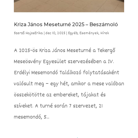
Kriza János Meseturné 2025 – Beszámoló
Szerző:
HajosErika
|
dec 10, 2025
|
Egyéb
,
Események
,
Hírek
A 2025-ös Kriza János Meseturné a Tekergő
Meseösvény Egyesület szervezésében a IV.
Erdélyi Mesemondó Találkozó folytatásaként
valósult meg – egy hét, amikor a mese valóban
összekötötte az embereket, tájakat és
szíveket. A turné során 7 szervezet, 21
mesemondó, 5...