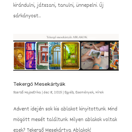
kirándulni, játszani, tanulni, ünnepelni. Új
sárkányost...
Tekergő Mesekártyák
Szerző:
HajosErika
|
dec 18, 2025
|
Egyéb
,
Események
,
Hírek
Advent idején sok kis ablakot kinyitottunk. Mind
mögött mesét találtunk. Milyen ablakok voltak
ezek? Tekergő Mesekártya Ablakok!