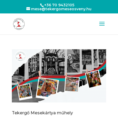
+36 70 9432105
mese@tekergomeseosveny.hu
Tekergő Mesekártya műhely