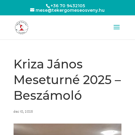
+36 70 9432105
mese@tekergomeseosveny.hu
Kriza János
Meseturné 2025 –
Beszámoló
dec 10, 2025