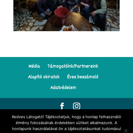
Média
Támogatóink/Partnereink
Alapító okiratok
Éves beszámoló
Adatvédelem
Kedves Látogató! Tájékoztatjuk, hogy a honlap felhasználói
© Minden jog fenntartva | Tekergő Meseösvény Egyesület | Az
élmény fokozásának érdekében sütiket alkalmazunk. A
honlapunk használatával ön a tájékoztatásunkat tudomásul
oldalon található illusztrációk
Darvay Tünde Napocska
munkái |