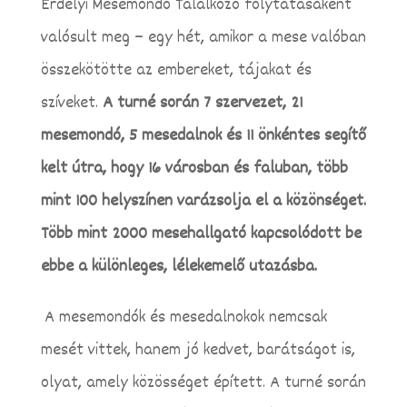
Erdélyi Mesemondó Találkozó folytatásaként
valósult meg – egy hét, amikor a mese valóban
összekötötte az embereket, tájakat és
szíveket.
A turné során 7 szervezet, 21
mesemondó, 5 mesedalnok és 11 önkéntes segítő
kelt útra, hogy 16 városban és faluban, több
mint 100 helyszínen varázsolja el a közönséget.
Több mint 2000 mesehallgató kapcsolódott be
ebbe a különleges, lélekemelő utazásba.
A mesemondók és mesedalnokok nemcsak
mesét vittek, hanem jó kedvet, barátságot is,
olyat, amely közösséget épített. A turné során