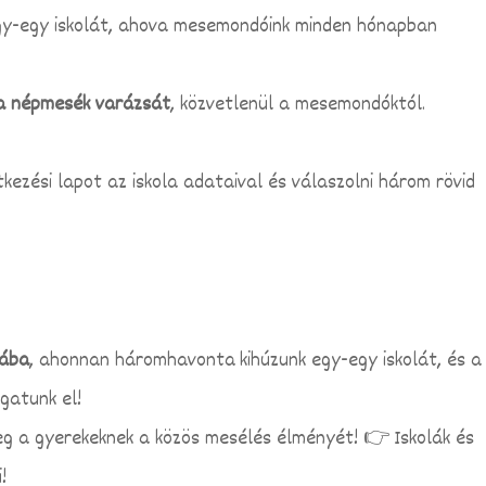
y-egy iskolát, ahova mesemondóink minden hónapban
 a népmesék varázsát
, közvetlenül a mesemondóktól.
tkezési lapot az iskola adataival és válaszolni három rövid
yába
, ahonnan háromhavonta kihúzunk egy-egy iskolát, és a
gatunk el!
eg a gyerekeknek a közös mesélés élményét! 👉 Iskolák és
!