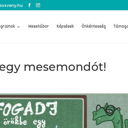
osveny.hu
ogramok
Mesetábor
Képzések
Önkéntesség
Támog
 egy mesemondót!