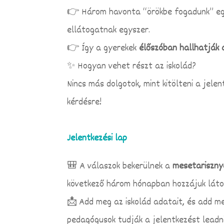
👉 Három havonta “örökbe fogadunk” eg
ellátogatnak egyszer.
👉 Így a gyerekek
élőszóban hallhatják
✨ Hogyan vehet részt az iskolád?
Nincs más dolgotok, mint kitölteni a jelen
kérdésre!
Jelentkezési lap
🎒 A válaszok bekerülnek a
mesetariszn
következő három hónapban hozzájuk láto
📩 Add meg az iskolád adatait, és add m
pedagógusok tudják a jelentkezést leadni