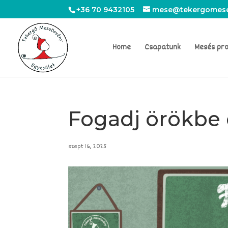
+36 70 9432105
mese@tekergomese
Home
Csapatunk
Mesés pr
Fogadj örökbe
szept 16, 2025