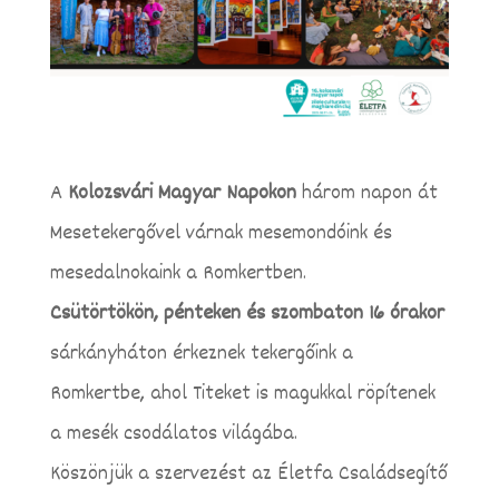
A
Kolozsvári Magyar Napokon
három napon át
Mesetekergővel várnak mesemondóink és
mesedalnokaink a Romkertben.
Csütörtökön, pénteken és szombaton 16 órakor
sárkányháton érkeznek tekergőink a
Romkertbe, ahol Titeket is magukkal röpítenek
a mesék csodálatos világába.
Köszönjük a szervezést az Életfa Családsegítő