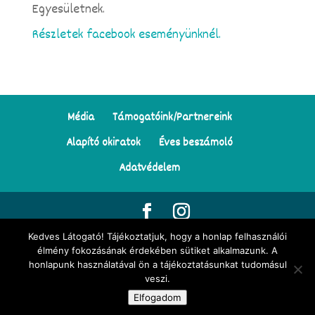
Egyesületnek.
Részletek facebook eseményünknél.
Média
Támogatóink/Partnereink
Alapító okiratok
Éves beszámoló
Adatvédelem
Kedves Látogató! Tájékoztatjuk, hogy a honlap felhasználói
© Minden jog fenntartva | Tekergő Meseösvény Egyesület | Az
élmény fokozásának érdekében sütiket alkalmazunk. A
honlapunk használatával ön a tájékoztatásunkat tudomásul
oldalon található illusztrációk
Darvay Tünde Napocska
munkái |
veszi.
Honlapkészítés:
webreveled.hu
Elfogadom