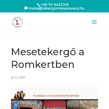
+36 70 9432105
mese@tekergomeseosveny.hu
Mesetekergő a
Romkertben
júl 12, 2025