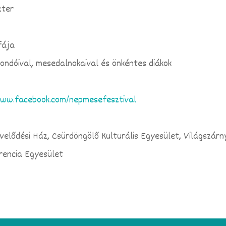
zter
fája
ndóival, mesedalnokaival és önkéntes diákok
www.facebook.com/nepmesefesztival
űvelődési Ház, Csürdöngölő Kulturális Egyesület, Világszár
encia Egyesület