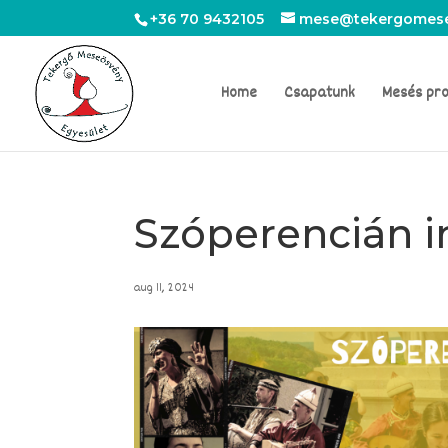
+36 70 9432105
mese@tekergomese
Home
Csapatunk
Mesés pr
Szóperencián i
aug 11, 2024