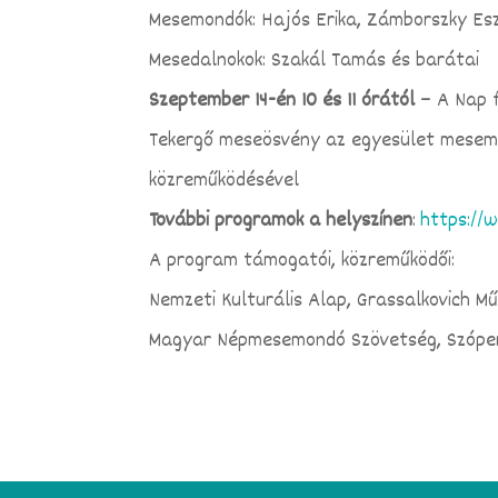
Mesemondók: Hajós Erika, Zámborszky Es
Mesedalnokok: Szakál Tamás és barátai
Szeptember 14-én 10 és 11 órától
– A Nap 
Tekergő meseösvény az egyesület mesemo
közreműködésével
További programok a helyszínen
:
https://
A program támogatói, közreműködői:
Nemzeti Kulturális Alap, Grassalkovich M
Magyar Népmesemondó Szövetség, Szóper