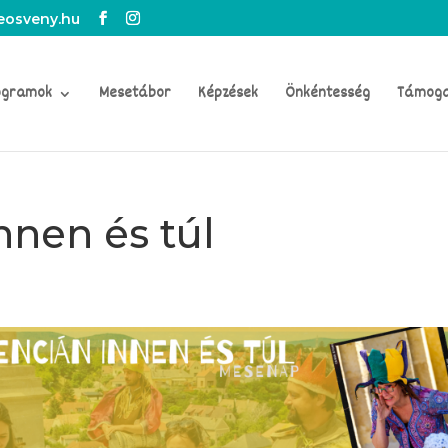
osveny.hu
ogramok
Mesetábor
Képzések
Önkéntesség
Támog
nnen és túl