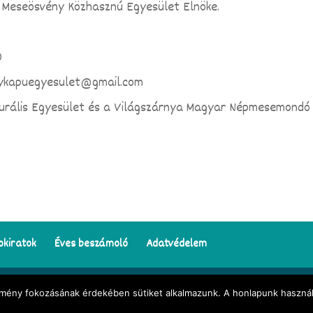
gő Meseösvény Közhasznú Egyesület Elnöke.
0
anykapuegyesulet@gmail.com
urális Egyesület és a Világszárnya Magyar Népmesemondó
okiratok
Éves beszámoló
Adatvédelem
z oldalon található illusztrációk
Darvay Tünde Napocska
munkái | Honlapkészítés:
we
élmény fokozásának érdekében sütiket alkalmazunk. A honlapunk használ