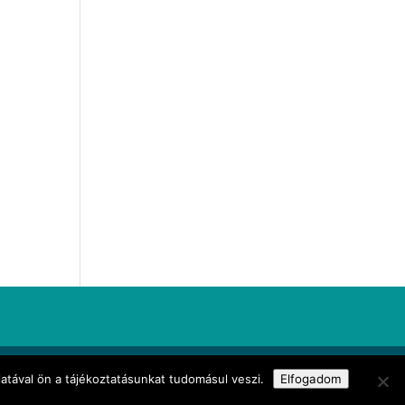
breveled.hu
atával ön a tájékoztatásunkat tudomásul veszi.
Elfogadom