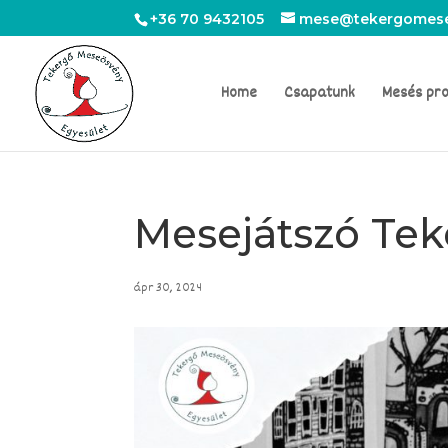
+36 70 9432105
mese@tekergomese
Home
Csapatunk
Mesés pr
Mesejátszó Te
ápr 30, 2024