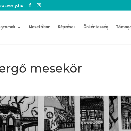
osveny.hu
ogramok
Mesetábor
Képzések
Önkéntesség
Támog
kergő mesekör