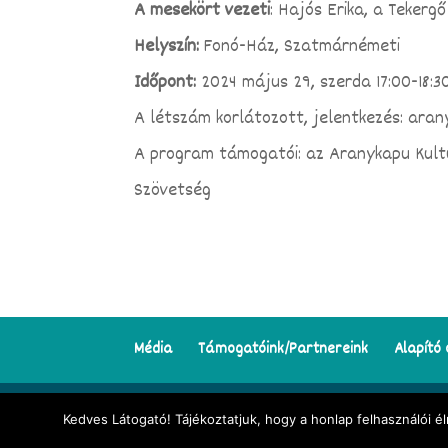
A mesekört vezeti
: Hajós Erika, a Teker
Helyszín:
Fonó-Ház, Szatmárnémeti
Időpont:
2024 május 29, szerda 17:00-18:3
A létszám korlátozott, jelentkezés: ar
A program támogatói: az Aranykapu Kult
Szövetség
Média
Támogatóink/Partnereink
Alapító 
© Minden jog fenntartva | Tekergő Meseösvény Egyesület | A
Kedves Látogató! Tájékoztatjuk, hogy a honlap felhasználói 