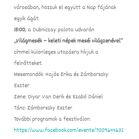
városában, hozzuk el együtt a Nap fájának
egyik ágát.
15:00
, a Dubniczay palota udvarán
„Világmesék – keleti népek meséi világzenével”
címmel különleges utazásra hívjuk a
felnőtteket.
Mesemondók: Hajós Erika és Zámborszky
Eszter
Zene: Diyar Van Derik és Szabó Dániel
Tánc: Zámborszky Eszter
További programok a fesztiválon:
https://www.facebook.com/events/7009644632