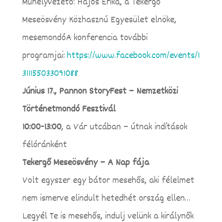
Műhelyvezető: Hajós Erika, a Tekergő
Meseösvény Közhasznú Egyesület elnöke,
mesemondóA konferencia további
programjai:
https://www.facebook.com/events/1
311155033091088
Június 17., Pannon StoryFest – Nemzetközi
Történetmondó Fesztivál
10:00-13:00
, a Vár utcában – útnak indítások
félóránként
Tekergő Meseösvény – A Nap fája
Volt egyszer egy bátor mesehős, aki félelmet
nem ismerve elindult hetedhét ország ellen…
Legyél Te is mesehős, indulj velünk a királynők