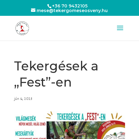
+36 70 9432105
mese@tekergomeseosveny.hu
Tekergések a
„Fest”-en
jún 6, 2023