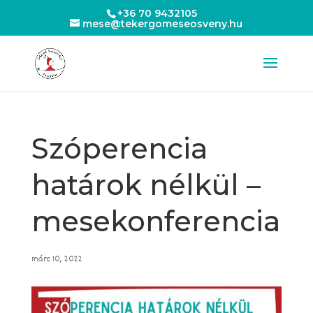
+36 70 9432105
mese@tekergomeseosveny.hu
Szóperencia
határok nélkül –
mesekonferencia
márc 10, 2022