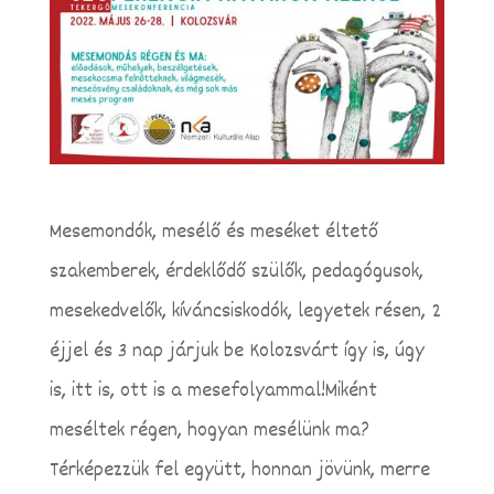
Mesemondók, mesélő és meséket éltető
szakemberek, érdeklődő szülők, pedagógusok,
mesekedvelők, kíváncsiskodók, legyetek résen, 2
éjjel és 3 nap járjuk be Kolozsvárt így is, úgy
is, itt is, ott is a mesefolyammal!Miként
meséltek régen, hogyan mesélünk ma?
Térképezzük fel együtt, honnan jövünk, merre