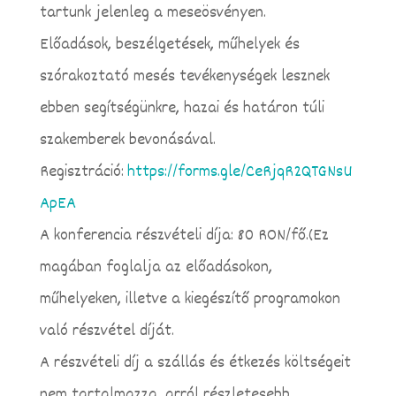
tartunk jelenleg a meseösvényen.
Előadások, beszélgetések, műhelyek és
szórakoztató mesés tevékenységek lesznek
ebben segítségünkre, hazai és határon túli
szakemberek bevonásával.
Regisztráció:
https://forms.gle/CeRjqR2QTGNsU
ApEA
A konferencia részvételi díja: 80 RON/fő.(Ez
magában foglalja az előadásokon,
műhelyeken, illetve a kiegészítő programokon
való részvétel díját.
A részvételi díj a szállás és étkezés költségeit
nem tartalmazza, arról részletesebb