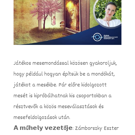
Játékos mesemondással közösen gyakoroljuk,
hogy például hogyan építsük be a mondókát,
játékot a mesékbe. Pár előre kidolgozott
mesét is kipróbálhatnak kis csoportokban a
résztvevők a közös meseválasztások és
mesefeldolgozások után.
𝗔 𝗺ű𝗵𝗲𝗹𝘆 𝘃𝗲𝘇𝗲𝘁ő𝗷𝗲
: Zámborszky Eszter