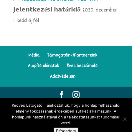
𝗝𝗲𝗹𝗲𝗻𝘁𝗸𝗲𝘇é𝘀𝗶 𝗵𝗮𝘁á𝗿𝗶𝗱ő
: 2020. december
1. kedd éjfél
Média
Támogatóink/Partnereink
Alapító okiratok
Éves beszámoló
Adatvédelem
Kedves Látogató! Tájékoztatjuk, hogy a honlap felhasználói
© Minden jog fenntartva | Tekergő Meseösvény Egyesület | Az
élmény fokozásának érdekében sütiket alkalmazunk. A
honlapunk használatával ön a tájékoztatásunkat tudomásul
oldalon található illusztrációk
Darvay Tünde Napocska
munkái |
veszi.
Honlapkészítés:
webreveled.hu
Elfogadom