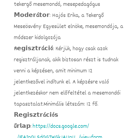
tekergő mesemondó, mesepedagógus
𝗠𝗼𝗱𝗲𝗿á𝘁𝗼
𝗿: Hajós Erika, a Tekergő
Meseösvény Egyesület elnöke, mesemondója, a
módszer kidolgozója
R𝗲𝗴𝗶𝘀𝘇𝘁𝗿á𝗰𝗶ó
: Kérjük, hogy csak azok
regisztráljanak, akik biztosan részt is tudnak
venni a képzésen, amit minimum 12
jelentkezővel indítunk el. A képzésre való
jelentkezéskor nem előfeltétel a mesemondói
tapasztalat.Minimális létszám: 12 fő.
𝗥𝗲𝗴𝗶𝘀𝘇𝘁𝗿á𝗰𝗶ó𝘀
ű𝗿𝗹𝗮𝗽
:
https://docs.google.com/
…/1FAIpQLSdQGTWGkJAUnU…/viewform