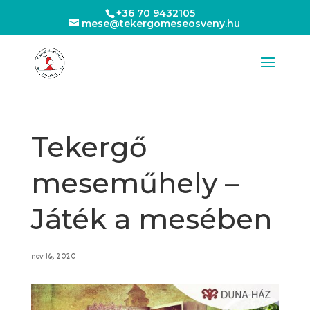
+36 70 9432105
mese@tekergomeseosveny.hu
Tekergő
meseműhely –
Játék a mesében
nov 16, 2020