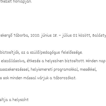
etkezet honlapján.
ekergő Táborba, 2020. június 28. – július 02 között, Balást
iztosítják, az a szülő/pedagógus felelőssége.
elszállásolva, étkezés a helyszínen biztosított. Minden nap
vasszekerezéssel, helyismereti programokkal, mesékkel,
és sok minden mással várjuk a táborozókat.
ítja a helyszínt