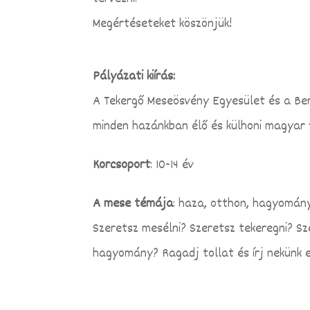
Megértéseteket köszönjük!
Pályázati kiírás:
A Tekergő Meseösvény Egyesület és a Ber
minden hazánkban élő és külhoni magyar f
Korcsoport
: 10-14 év
A mese témája
: haza, otthon, hagyomán
Szeretsz mesélni? Szeretsz tekeregni? Sz
hagyomány? Ragadj tollat és írj nekünk 