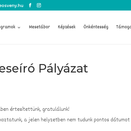
osveny.hu
ogramok
Mesetábor
Képzések
Önkéntesség
Támog
seíró Pályázat
ben értesítettünk, gratulálunk!
ékoztatunk, a jelen helyzetben nem tudunk pontos dátumot