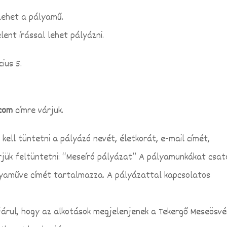
 lehet a pályamű.
nt írással lehet pályázni.
ius 5.
.com
címre várjuk.
kell tüntetni a pályázó nevét, életkorát, e-mail címét,
rjük feltüntetni: “Meseíró pályázat” A pályamunkákat csat
ályaműve címét tartalmazza. A pályázattal kapcsolatos
árul, hogy az alkotások megjelenjenek a Tekergő Meseösv