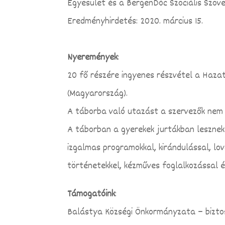
Egyesület és a BergenDóc Szociális Szöv
Eredményhirdetés: 2020. március 15.
Nyeremények
:
20 fő részére ingyenes részvétel a Hazat
(Magyarország).
A táborba való utazást a szervezők nem b
A táborban a gyerekek jurtákban lesznek 
izgalmas programokkal, kirándulással, lo
történetekkel, kézműves foglalkozással 
Támogatóink
:
Balástya Községi Önkormányzata – biztos