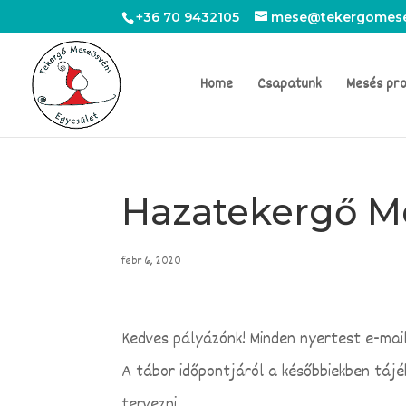
+36 70 9432105
mese@tekergomese
Home
Csapatunk
Mesés pr
Hazatekergő Me
febr 6, 2020
Kedves pályázónk! Minden nyertest e-mail
A tábor időpontjáról a későbbiekben táj
tervezni.