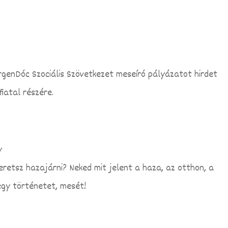
genDóc Szociális Szövetkezet meseíró pályázatot hirdet
iatal részére.
y
eretsz hazajárni? Neked mit jelent a haza, az otthon, a
egy történetet, mesét!