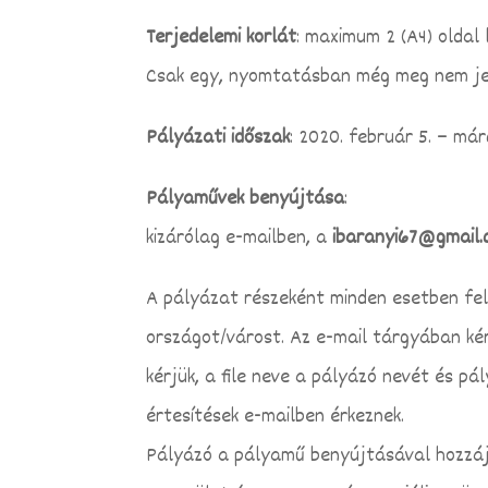
Terjedelemi korlát
: maximum 2 (A4) oldal
Csak egy, nyomtatásban még meg nem jele
Pályázati időszak
: 2020. február 5. – márc
Pályaművek benyújtása
:
kizárólag e-mailben, a
ibaranyi67@gmail
A pályázat részeként minden esetben fel 
országot/várost. Az e-mail tárgyában ké
kérjük, a file neve a pályázó nevét és p
értesítések e-mailben érkeznek.
Pályázó a pályamű benyújtásával hozzáj