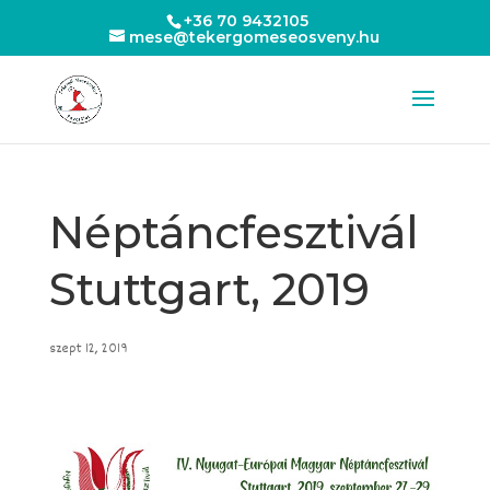
+36 70 9432105
mese@tekergomeseosveny.hu
Néptáncfesztivál
Stuttgart, 2019
szept 12, 2019