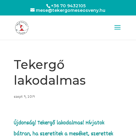
+36 70 9432105
mese@tekergomeseosveny.hu
Tekergő
lakodalmas
szept 9, 2019
Újdonság! Tekergő lakodalmas! Hívjatok
bátran, ha szeretitek a meséket, szerettek