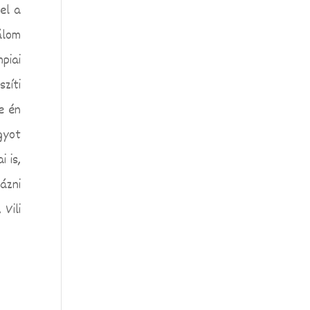
el a
álom
piai
zíti
e én
gyot
 is,
ázni
Vili