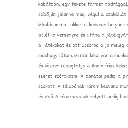
kabátban, egy fekete farmer nadrággal,
csípőjén jelenne meg, végül a szakállát
Mikulásommal akkor a kedvenc helyünkr
atlétika versenyre és utána a játékgyárh
a játékokat és ott ücsörög a jó meleg k
máshogy látom. Miután kész van a munkáj
és közben ropogtatja a finom friss keksze
szeret szórakozni. A barátai pedig a pi
szokott. A Télapónak három kedvenc munka
és Vali. A rénszarvasok helyett pedig hu