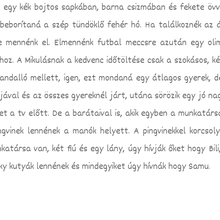
 egy kék bojtos sapkában, barna csizmában és fekete övv
 beborítaná a szép tündöklő fehér hó.
Ha találkoznék az 
e mennénk el. Elmennénk futbal meccsre azután egy olim
oz. A Mikulásnak a kedvenc időtöltése csak a szokásos, kés
andalló mellett, igen, ezt mondaná egy átlagos gyerek, d
ával és az összes gyereknél járt, utána sörözik egy jó na
t a tv előtt. De a barátaival is, akik egyben a munkatársai
ngvinek lennének a manók helyett. A pingvinekkel korcsoly
társa van, két fiú és egy lány, úgy hívják őket hogy Bili, 
sky kutyák lennének és mindegyiket úgy hívnák hogy Samu.