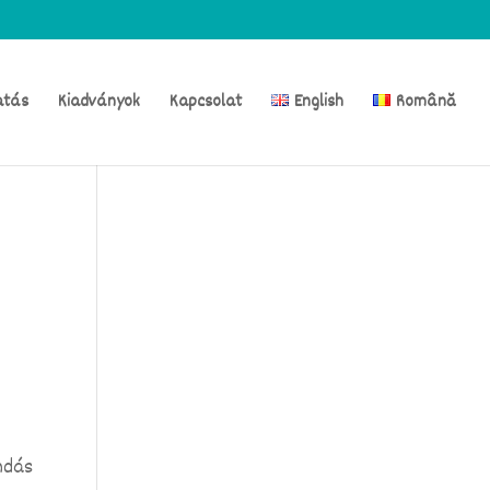
atás
Kiadványok
Kapcsolat
English
Română
ndás