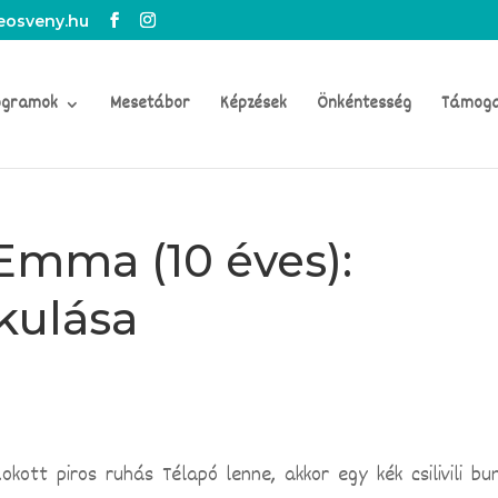
osveny.hu
ogramok
Mesetábor
Képzések
Önkéntesség
Támog
 Emma (10 éves):
kulása
ott piros ruhás Télapó lenne, akkor egy kék csilivili bu