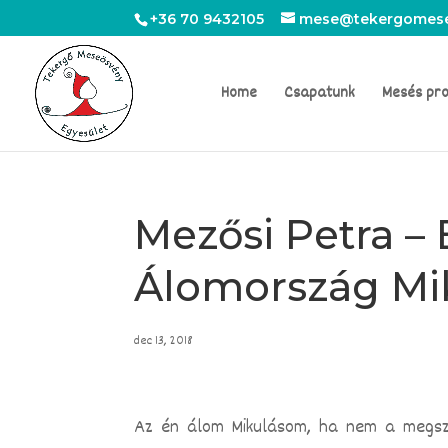
+36 70 9432105
mese@tekergomese
Home
Csapatunk
Mesés pr
Mezősi Petra –
Álomország Mi
dec 13, 2018
Az én álom Mikulásom, ha nem a megszok