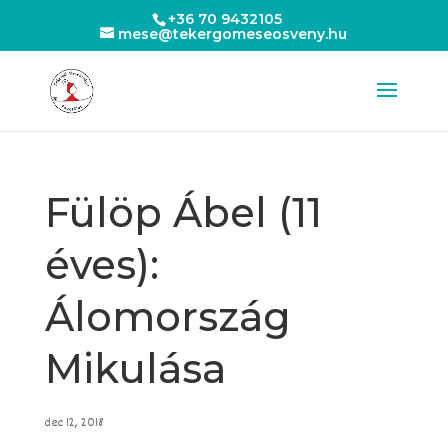
+36 70 9432105
mese@tekergomeseosveny.hu
Fülöp Ábel (11
éves):
Álomország
Mikulása
dec 12, 2018