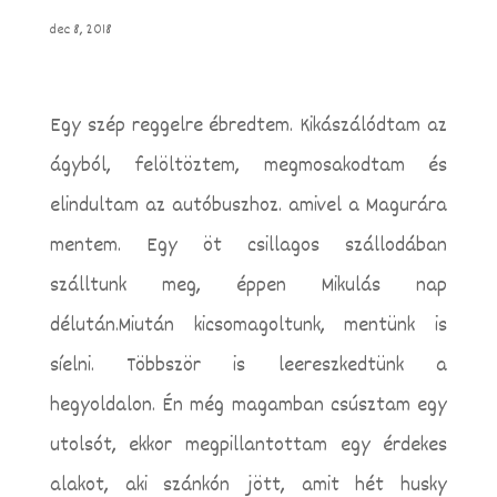
dec 8, 2018
Egy szép reggelre ébredtem. Kikászálódtam az
ágyból, felöltöztem, megmosakodtam és
elindultam az autóbuszhoz. amivel a Magurára
mentem. Egy öt csillagos szállodában
szálltunk meg, éppen Mikulás nap
délután.
Miután kicsomagoltunk, mentünk is
síelni. Többször is leereszkedtünk a
hegyoldalon. Én még magamban csúsztam egy
utolsót, ekkor megpillantottam egy érdekes
alakot, aki szánkón jött, amit hét husky