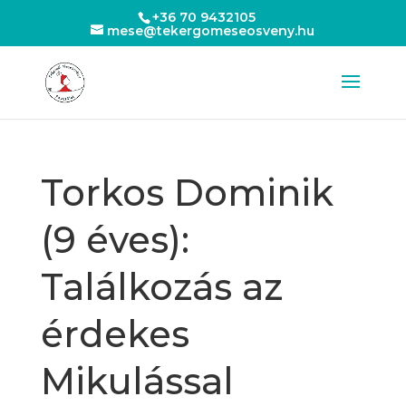
+36 70 9432105
mese@tekergomeseosveny.hu
Torkos Dominik
(9 éves):
Találkozás az
érdekes
Mikulással