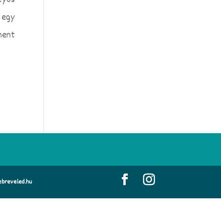
työs
 egy
ment
breveled.hu