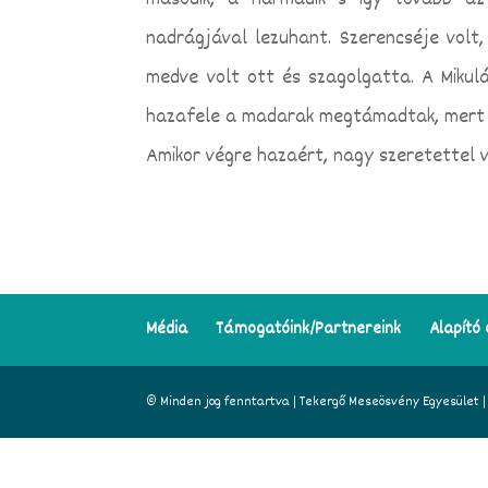
második, a harmadik s így tovább az 
nadrágjával lezuhant. Szerencséje volt,
medve volt ott és szagolgatta. A Mikul
hazafele a madarak megtámadtak, mert a
Amikor végre hazaért, nagy szeretettel v
Média
Támogatóink/Partnereink
Alapító 
© Minden jog fenntartva | Tekergő Meseösvény Egyesület | A