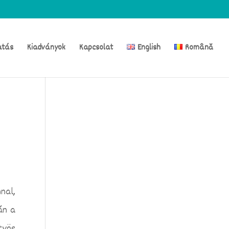
atás
Kiadványok
Kapcsolat
English
Română
nal,
án a