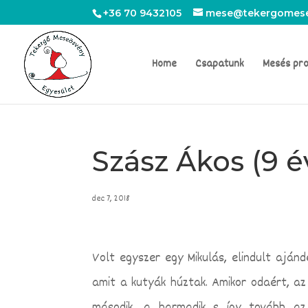
+36 70 9432105
mese@tekergomese
Home
Csapatunk
Mesés pr
Szász Ákos (9 é
dec 7, 2018
Volt egyszer egy Mikulás, elindult ajánd
amit a kutyák húztak. Amikor odaért, az