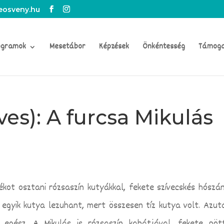
osveny.hu
ogramok
Mesetábor
Képzések
Önkéntesség
Támog
ves): A furcsa Mikulás
ékot osztani rózsaszín kutyákkal, fekete szívecskés hószán
 egyik kutya lezuhant, mert összesen tíz kutya volt.
Azut