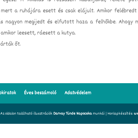
egész. A Mikulás is rózsaszín kabátjával, fekete pöt
 mert a ruhájára esett és csak elájult. Amikor felébredt
ás nagyon megijedt és elfutott haza a felhőkbe. Ahogy 
mikor leesett, ráesett a kutya.
árták őt.
okiratok
Éves beszámoló
Adatvédelem
z oldalon található illusztrációk
Darvay Tünde Napocska
munkái | Honlapkészítés:
we