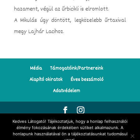
hazament, végül az űrbicikli is elromlott.
A Mikulás úgy döntött, legközelebb űrtaxival
megy Lajhár Lacihoz.
Média
Támogatóink/Partnereink
Alapító okiratok
Éves beszámoló
Adatvédelem
Kedves Látogató! Tájékoztatjuk, hogy a honlap felhasználói
© Minden jog fenntartva | Tekergő Meseösvény Egyesület | Az
élmény fokozásának érdekében sütiket alkalmazunk. A
honlapunk használatával ön a tájékoztatásunkat tudomásul
oldalon található illusztrációk
Darvay Tünde Napocska
munkái |