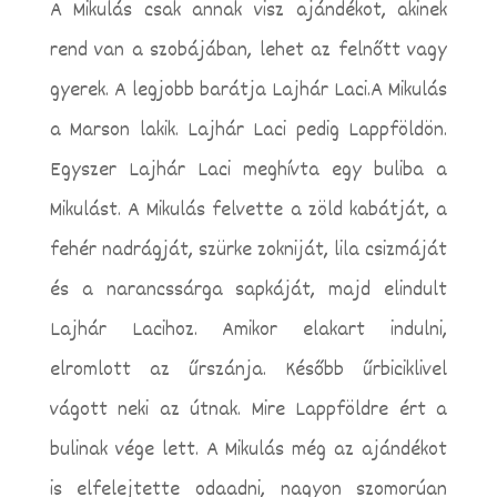
A Mikulás csak annak visz ajándékot, akinek
rend van a szobájában, lehet az felnőtt vagy
gyerek. A legjobb barátja Lajhár Laci.
A Mikulás
a Marson lakik. Lajhár Laci pedig Lappföldön.
Egyszer Lajhár Laci meghívta egy buliba a
Mikulást. A Mikulás felvette a zöld kabátját, a
fehér nadrágját, szürke zokniját, lila csizmáját
és a narancssárga sapkáját, majd elindult
Lajhár Lacihoz. Amikor elakart indulni,
elromlott az űrszánja. Később űrbiciklivel
vágott neki az útnak. Mire Lappföldre ért a
bulinak vége lett. A Mikulás még az ajándékot
is elfelejtette odaadni, nagyon szomorúan