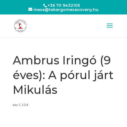
+36 70 9432105
mese@tekergomeseosveny.hu
Ambrus Iringó (9
éves): A pórul járt
Mikulás
dec 7, 2018