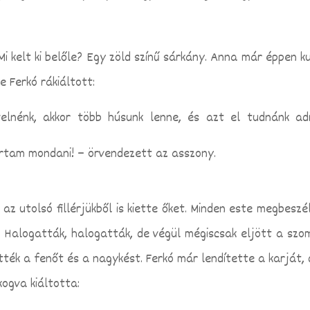
Mi kelt ki belőle? Egy zöld színű sárkány. Anna már éppen k
 Ferkó rákiáltott:
velnénk, akkor több húsunk lenne, és azt el tudnánk ad
kartam mondani! – örvendezett az asszony.
az utolsó fillérjükből is kiette őket. Minden este megbeszél
 Halogatták, halogatták, de végül mégiscsak eljött a szo
tték a fenőt és a nagykést. Ferkó már lendítette a karját, 
kogva kiáltotta: