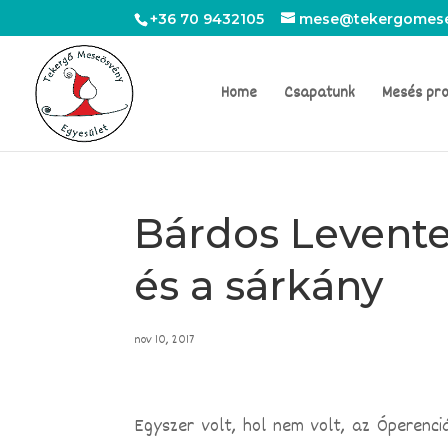
+36 70 9432105
mese@tekergomese
Home
Csapatunk
Mesés pr
Bárdos Levente 
és a sárkány
nov 10, 2017
Egyszer volt, hol nem volt, az Óperenciá