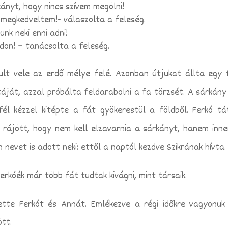
nyt, hogy nincs szívem megölni!
 megkedveltem!- válaszolta a feleség.
k neki enni adni!
don! – tanácsolta a feleség.
ult vele az erdő mélye felé. Azonban útjukat állta egy f
ltáját, azzal próbálta feldarabolni a fa törzsét. A sárkány
l kézzel kitépte a fát gyökerestül a földből. Ferkó tá
 rájött, hogy nem kell elzavarnia a sárkányt, hanem inne
 nevet is adott neki: ettől a naptól kezdve Szikrának hívta.
rkóék már több fát tudtak kivágni, mint társaik.
tte Ferkót és Annát. Emlékezve a régi időkre vagyonuk
ött.