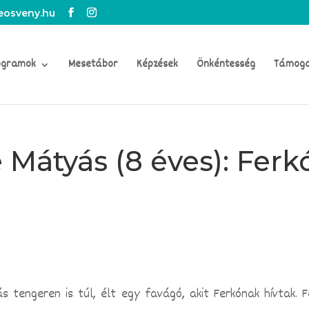
osveny.hu
ogramok
Mesetábor
Képzések
Önkéntesség
Támog
Mátyás (8 éves): Ferk
s tengeren is túl, élt egy favágó, akit Ferkónak hívtak. F