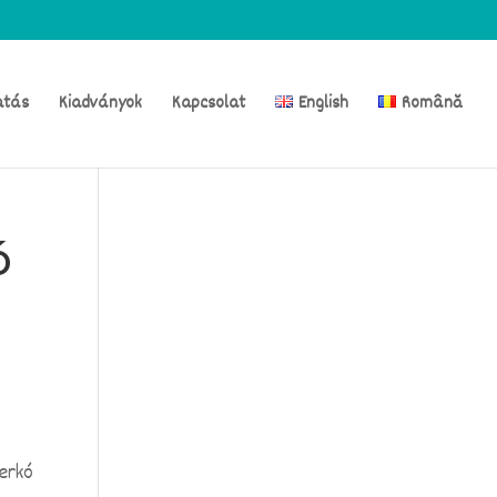
atás
Kiadványok
Kapcsolat
English
Română
ó
erkó