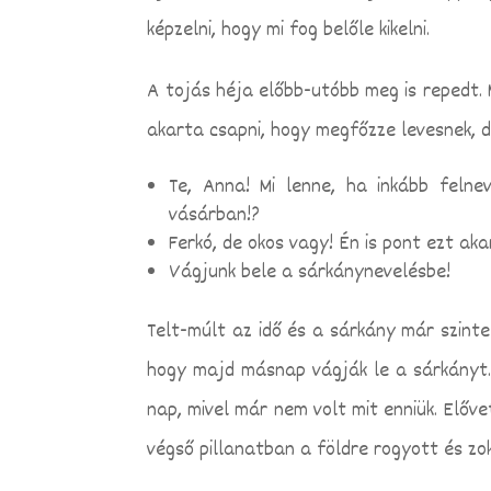
képzelni, hogy mi fog belőle kikelni.
A tojás héja előbb-utóbb meg is repedt. 
akarta csapni, hogy megfőzze levesnek, de
Te, Anna! Mi lenne, ha inkább felne
vásárban!?
Ferkó, de okos vagy! Én is pont ezt a
Vágjunk bele a sárkánynevelésbe!
Telt-múlt az idő és a sárkány már szinte 
hogy majd másnap vágják le a sárkányt.
nap, mivel már nem volt mit enniük. Előve
végső pillanatban a földre rogyott és zo