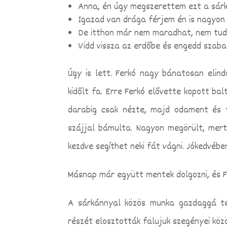
Anna, én úgy megszerettem ezt a sárká
Igazad van drága férjem én is nagyon
De itthon már nem maradhat, nem tudun
Vidd vissza az erdőbe és engedd szaba
Úgy is lett. Ferkó nagy bánatosan elind
kidőlt fa. Erre Ferkó elővette kopott ba
darabig csak nézte, majd odament és fé
szájjal bámulta. Nagyon megörült, mert
kezdve segíthet neki fát vágni. Jókedvében
Másnap már együtt mentek dolgozni, és Fe
A sárkánnyal közös munka gazdaggá te
részét elosztották falujuk szegényei köz