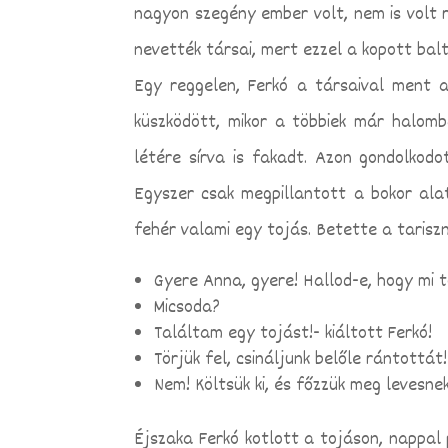
nagyon szegény ember volt, nem is volt
nevették társai, mert ezzel a kopott balt
Egy reggelen, Ferkó a társaival ment a
küszködött, mikor a többiek már halomb
létére sírva is fakadt. Azon gondolkod
Egyszer csak megpillantott a bokor ala
fehér valami egy tojás. Betette a tarisz
Gyere Anna, gyere! Hallod-e, hogy mi 
Micsoda?
Találtam egy tojást!- kiáltott Ferkó!
Törjük fel, csináljunk belőle rántottát
Nem! Költsük ki, és főzzük meg levesne
Éjszaka Ferkó kotlott a tojáson, nappal 