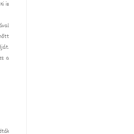
.
Ki is
ával
nőtt
ját.
ez a
dták