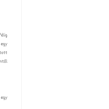
élig
 egy
tott
ntől
 egy