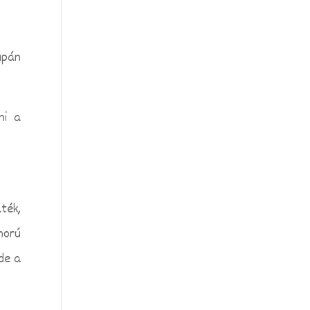
upán
ni a
ték,
morú
de a