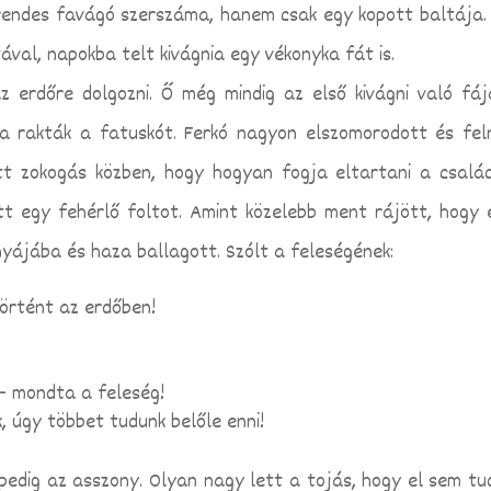
 rendes favágó szerszáma, hanem csak egy kopott baltája
ával, napokba telt kivágnia egy vékonyka fát is.
z erdőre dolgozni. Ő még mindig az első kivágni való fáj
a rakták a fatuskót. Ferkó nagyon elszomorodott és fel
ott zokogás közben, hogy hogyan fogja eltartani a család
tt egy fehérlő foltot. Amint közelebb ment rájött, hogy 
nyájába és haza ballagott. Szólt a feleségének:
történt az erdőben!
!- mondta a feleség!
k, úgy többet tudunk belőle enni!
pedig az asszony. Olyan nagy lett a tojás, hogy el sem tu