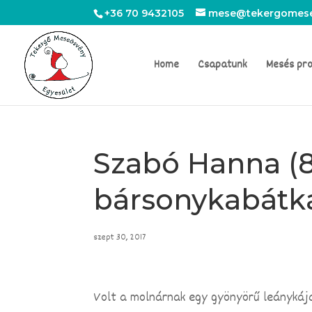
+36 70 9432105
mese@tekergomese
Home
Csapatunk
Mesés pr
Szabó Hanna (8
bársonykabátk
szept 30, 2017
Volt a molnárnak egy gyönyörű leánykája