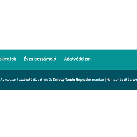
okiratok
Éves beszámoló
Adatvédelem
z oldalon található illusztrációk
Darvay Tünde Napocska
munkái | Honlapkészítés:
we