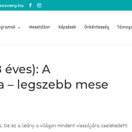
osveny.hu
ogramok
Mesetábor
Képzések
Önkéntesség
Támog
 éves): A
a – legszebb mese
. De ez a leány a világon mindent visszájára cselekedett.