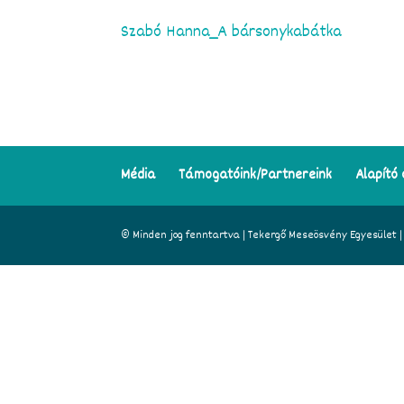
Szabó Hanna_A bársonykabátka
Média
Támogatóink/Partnereink
Alapító 
© Minden jog fenntartva | Tekergő Meseösvény Egyesület | A