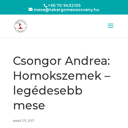
+36 70 9432105
mese@tekergomeseosveny.hu
Csongor Andrea:
Homokszemek –
legédesebb
mese
szept 29, 2017