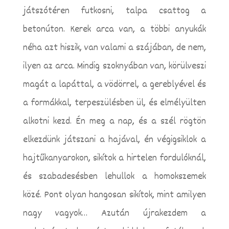
játszótéren futkosni, talpa csattog a
betonúton. Kerek arca van, a többi anyukák
néha azt hiszik, van valami a szájában, de nem,
ilyen az arca. Mindig szoknyában van, körülveszi
magát a lapáttal, a vödörrel, a gereblyével és
a formákkal, terpeszülésben ül, és elmélyülten
alkotni kezd. Én meg a nap, és a szél rögtön
elkezdünk játszani a hajával, én végigsiklok a
hajtűkanyarokon, sikítok a hirtelen fordulóknál,
és szabadesésben lehullok a homokszemek
közé. Pont olyan hangosan sikítok, mint amilyen
nagy vagyok… Azután újrakezdem a