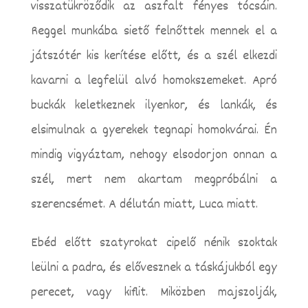
visszatükröződik az aszfalt fényes tócsáin.
Reggel munkába siető felnőttek mennek el a
játszótér kis kerítése előtt, és a szél elkezdi
kavarni a legfelül alvó homokszemeket. Apró
buckák keletkeznek ilyenkor, és lankák, és
elsimulnak a gyerekek tegnapi homokvárai. Én
mindig vigyáztam, nehogy elsodorjon onnan a
szél, mert nem akartam megpróbálni a
szerencsémet. A délután miatt, Luca miatt.
Ebéd előtt szatyrokat cipelő nénik szoktak
leülni a padra, és elővesznek a táskájukból egy
perecet, vagy kiflit. Miközben majszolják,