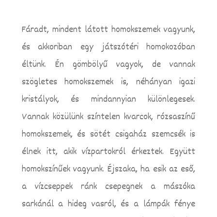
Fáradt, mindent látott homokszemek vagyunk,
és akkoriban egy játszótéri homokozóban
éltünk. Én gömbölyű vagyok, de vannak
szögletes homokszemek is, néhányan igazi
kristályok, és mindannyian különlegesek.
Vannak közülünk színtelen kvarcok, rózsaszínű
homokszemek, és sötét csigaház szemcsék is
élnek itt, akik vízpartokról érkeztek.
Együtt
homokszínűek vagyunk. Éjszaka, ha esik az eső,
a vízcseppek ránk csepegnek a mászóka
sarkánál a hideg vasról, és a lámpák fénye