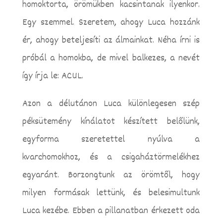
homoktorta, örömükben kacsintanak ilyenkor.
Egy szemmel. Szeretem, ahogy Luca hozzánk
ér, ahogy beteljesíti az álmainkat. Néha írni is
próbál a homokba, de mivel balkezes, a nevét
így írja le: ACUL.
Azon a délutánon Luca különlegesen szép
péksütemény kínálatot készített belőlünk,
egyforma szeretettel nyúlva a
kvarchomokhoz, és a csigaháztörmelékhez
egyaránt. Borzongtunk az örömtől, hogy
milyen formásak lettünk, és belesimultunk
Luca kezébe. Ebben a pillanatban érkezett oda