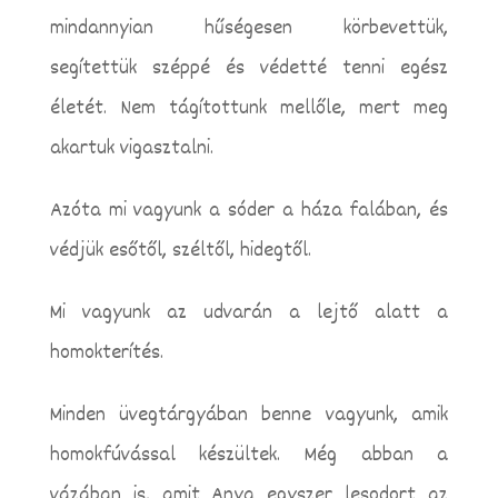
mindannyian hűségesen körbevettük,
segítettük széppé és védetté tenni egész
életét. Nem tágítottunk mellőle, mert meg
akartuk vigasztalni.
Azóta mi vagyunk a sóder a háza falában, és
védjük esőtől, széltől, hidegtől.
Mi vagyunk az udvarán a lejtő alatt a
homokterítés.
Minden üvegtárgyában benne vagyunk, amik
homokfúvással készültek. Még abban a
vázában is, amit Anya egyszer lesodort az