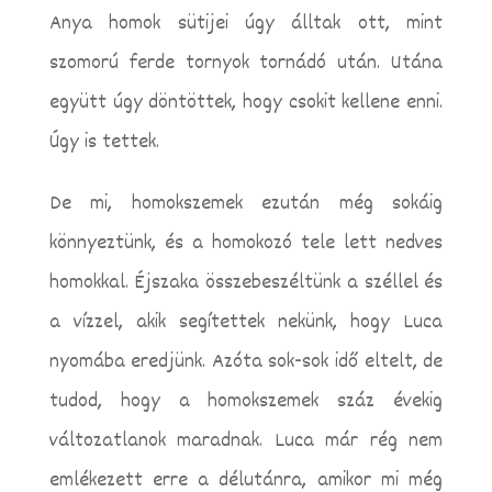
Anya homok sütijei úgy álltak ott, mint
szomorú ferde tornyok tornádó után. Utána
együtt úgy döntöttek, hogy csokit kellene enni.
Úgy is tettek.
De mi, homokszemek ezután még sokáig
könnyeztünk, és a homokozó tele lett nedves
homokkal. Éjszaka összebeszéltünk a széllel és
a vízzel, akik segítettek nekünk, hogy Luca
nyomába eredjünk. Azóta sok-sok idő eltelt, de
tudod, hogy a homokszemek száz évekig
változatlanok maradnak. Luca már rég nem
emlékezett erre a délutánra, amikor mi még