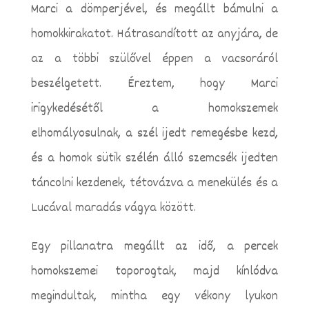
Marci a dömperjével, és megállt bámulni a
homokkirakatot. Hátrasandított az anyjára, de
az a többi szülővel éppen a vacsoráról
beszélgetett. Éreztem, hogy Marci
irigykedésétől a homokszemek
elhomályosulnak, a szél ijedt remegésbe kezd,
és a homok sütik szélén álló szemcsék ijedten
táncolni kezdenek, tétovázva a menekülés és a
Lucával maradás vágya között.
Egy pillanatra megállt az idő, a percek
homokszemei toporogtak, majd kínlódva
megindultak, mintha egy vékony lyukon