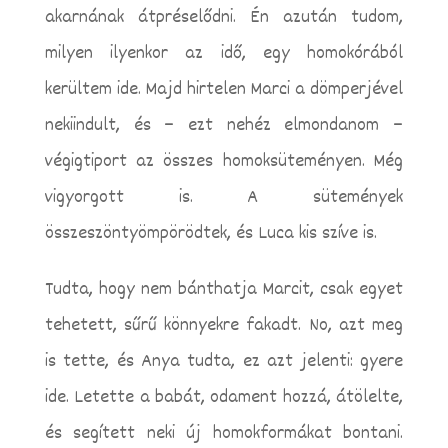
akarnának átpréselődni. Én azután tudom,
milyen ilyenkor az idő, egy homokórából
kerültem ide. Majd hirtelen Marci a dömperjével
nekiindult, és – ezt nehéz elmondanom –
végigtiport az összes homoksüteményen. Még
vigyorgott is. A sütemények
összeszöntyömpörödtek, és Luca kis szíve is.
Tudta, hogy nem bánthatja Marcit, csak egyet
tehetett, sűrű könnyekre fakadt. No, azt meg
is tette, és Anya tudta, ez azt jelenti: gyere
ide. Letette a babát, odament hozzá, átölelte,
és segített neki új homokformákat bontani.