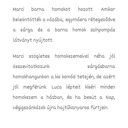
Marci barna homokot hozott. Amikor
beleöntötték a vázába, egymásra rétegeződve
a sárga és a barna homok színpompás
látványt nyújtott.
Marci szögletes homokszemeivel néha jól
összevitatkozunk sárgásbarna
homokhangunkon a kis komód tetején, de azért
jól megférünk. Luca lépteit kíséri minden
homokszem a házban, és ha besüt a Nap,
végigszánkázok újra hajtűkanyaros fürtjein.