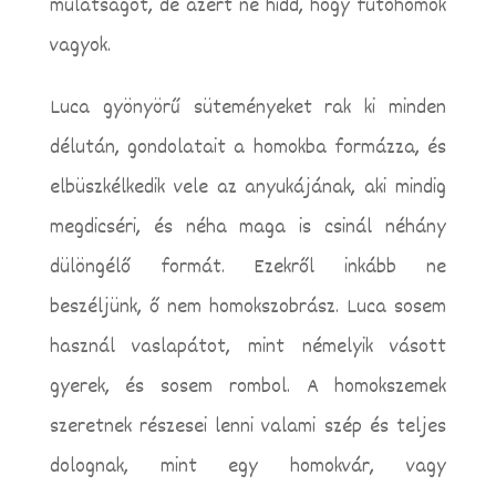
mulatságot, de azért ne hidd, hogy futóhomok
vagyok.
Luca gyönyörű süteményeket rak ki minden
délután, gondolatait a homokba formázza, és
elbüszkélkedik vele az anyukájának, aki mindig
megdicséri, és néha maga is csinál néhány
dülöngélő formát. Ezekről inkább ne
beszéljünk, ő nem homokszobrász. Luca sosem
használ vaslapátot, mint némelyik vásott
gyerek, és sosem rombol. A homokszemek
szeretnek részesei lenni valami szép és teljes
dolognak, mint egy homokvár, vagy