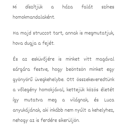
Mi díszítjük a háza falát színes
homokmandalaként.
Ha majd struccot tart, annak is megmutatjuk,
hova dugja a fejét.
És az esküvőjére is minket vitt magával
sárgára festve, hogy beöntsön minket egy
gyönyörű üvegkehelybe. Ott összekeveredtünk
a vőlegény homokjával, kettejük közös életét
így mutatva meg a világnak, és Luca
anyukájának, aki inkább nem nyúlt a kehelyhez,
nehogy az is ferdére sikerüljön.