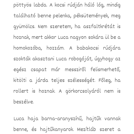
pöttyös labda. A kocsi rúdján háló lóg, mindig
található benne pelenka, péksütemények, meg
gyümölcs. Nem szeretem, ha aszfaltkrétát is
hoznak, mert akkor Luca nagyon sokára ül be a
homokozóba, hozzám. A babakocsi rúdjára
szokták akasztani Luca robogóját, úgyhogy az
egész csapat már messziről felismerhető,
kitölti a járda teljes szélességét. Főleg, ha
rollert is hoznak. A görkorcsolyáról nem is
beszélve.
Luca haja barna-aranyszínű, hajtűk vannak
benne, és hajtűkanyarok. Mezítláb szeret a