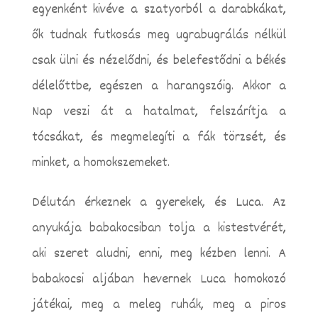
egyenként kivéve a szatyorból a darabkákat,
ők tudnak futkosás meg ugrabugrálás nélkül
csak ülni és nézelődni, és belefestődni a békés
délelőttbe, egészen a harangszóig. Akkor a
Nap veszi át a hatalmat, felszárítja a
tócsákat, és megmelegíti a fák törzsét, és
minket, a homokszemeket.
Délután érkeznek a gyerekek, és Luca. Az
anyukája babakocsiban tolja a kistestvérét,
aki szeret aludni, enni, meg kézben lenni. A
babakocsi aljában hevernek Luca homokozó
játékai, meg a meleg ruhák, meg a piros