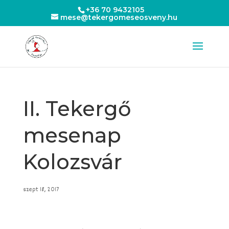
+36 70 9432105
mese@tekergomeseosveny.hu
II. Tekergő
mesenap
Kolozsvár
szept 18, 2017